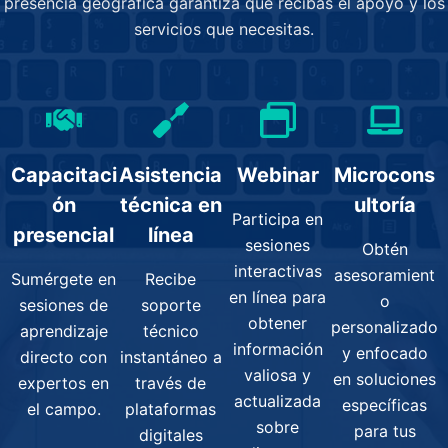
presencia geográfica garantiza que recibas el apoyo y los
servicios que necesitas.
Capacitaci
Asistencia
Webinar
Microcons
ón
técnica en
ultoría
Participa en
presencial
línea
sesiones
Obtén
interactivas
asesoramient
Sumérgete en
Recibe
en línea para
o
sesiones de
soporte
obtener
personalizado
aprendizaje
técnico
información
y enfocado
directo con
instantáneo a
valiosa y
en soluciones
expertos en
través de
actualizada
específicas
el campo.
plataformas
sobre
para tus
digitales