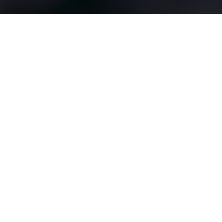
En
¿Listo para empezar tu viaje
hacia el éxito? ¡Contáctanos
Redpr
hoy mismo y descubre cómo
olata
Cont
nuestros cursos pueden
m,
transformar tu vida
acto
profesional para siempre!
cree
info@re
mos
dprolat
en tu
am.com
poten
contact
cial
o@redp
para
rolatam
alcan
.com
zar
grand